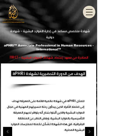
ﺷﻬﺎدة ﻣﺘﺨﺼﺺ ﻣﺴﺎﻋﺪ في إدارة الموارد البشرية - ﺷﻬﺎدة
دوﻟﻴﺔ
aPHRi™ Associate Professional in Human Resources -
International™
الصادرة من معهد إعتماد شهادات الموارد البشرية - HRCI
aPHRi الهدف من الدورة التحضيرية لشهادة
تتمثل aPHRi في شهادة عالمية قائمة على المعرفة تهدف
إلى اعتماد الأفراد الذين يبدأون رحلة مسيرتهم المهنية في مجال
الموارد البشرية والذين أثبتوا بنجاح أنه يتوافر لديهم المعرفة
التأسيسية بالموارد البشرية. وبغض النظر عن المنطقة
الجغرافية، فإن هذه الشهادة تشكّل تكملة لممارسات الموارد
البشرية المحلية.