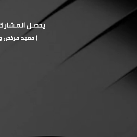
يحصل المشارك ع
( معهد مرخص ومعت