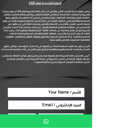
الخطة التدريبية لعام 2026
يسعى معهد الخبرة للتدريب المالي والإداري من خلال خطته التدريبية لعام 2026 أن يكون برامجه
التدريبية و الدبلومات المتخصصة مركزة في القطاع الحكومي والخاص وقطاع المصارف وقطاع
منظمات العمل والصناعات المختلفة ، وبما يساهم في تحسين أداء المؤسسات وتطوير بيئتها
التنظيمية والعملية ويلبي احتياجات العملاء في مجال التدريب باحترافية ومهنية عالية. نحن نقوم
باعتماد التدريب العملي القائم على الأنشطة والتمارين ودراسات الحالة التي من شأنها دمج
المشاركين في منظومة المفاهيم المتعلقة بأسلوب مرح وجذاب وتشمل هذه الدورات والبرامج
التدريبية وورش العمل والندوات في المجالات التالية : الإدارة والقيادة وتطوير الذات، برامج اعداد
القادة، المــوارد البشـريـة والتـدريـب، العلاقات العامة والإعلام، السكرتارية وإدارة المكاتب،
المحاسبة والمالية، إدارة المشاريع، المراجعة والتدقيق والرقابة، العقود والمناقصات، القانونية
والقضائية، المشتريات والمخازن واللوجستية .
نأمل أن يكون هذا الجُهد مُساهمة فاعلة من المعهد في بناء قدرات المؤسسات، وبالتالي تطوير
القدرات والكفاءات المحلية والعربية والعالمية لتحقيق تغيير أفضل في الأداء والتنمية المستدامة.
*يرجى العلم بأن خطتنا التدريبية تمتاز بالمرونة فيما يخص تعديل بعض مواعيد الإنعقاد بما يتناسب
مع بعض الجهات الراغبة في تنسيب متدربيها في دوراتنا التدريبية ( يرجى التواصل مع قسم
التدريب لمناقشة المواعيد المرغوبة ومدى إمكانية تعديلها ) .